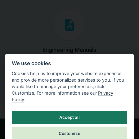
Engineering Manuals
We use cookies
Step by steps guides on how
to solve a specific tasks.
Cookies help us to improve your website experience
and provide more personalized services to you. If you
would like to manage your preferences, click
Customize. For more information see our
Privacy
Policy
.
Accept all
Customize
© Fine spol. s r.o.