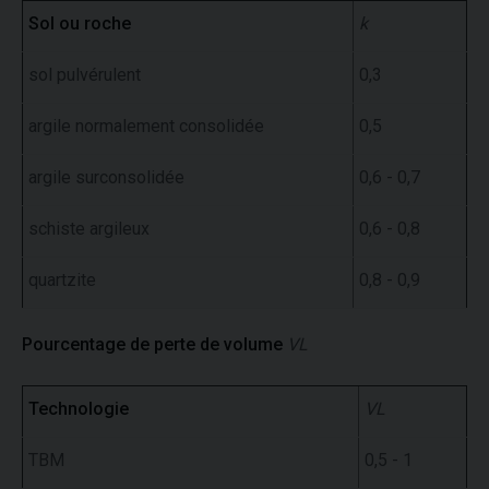
Sol ou roche
k
sol pulvérulent
0,3
argile normalement consolidée
0,5
argile surconsolidée
0,6 - 0,7
schiste argileux
0,6 - 0,8
quartzite
0,8 - 0,9
Pourcentage de perte de volume
VL
Technologie
VL
TBM
0,5 - 1