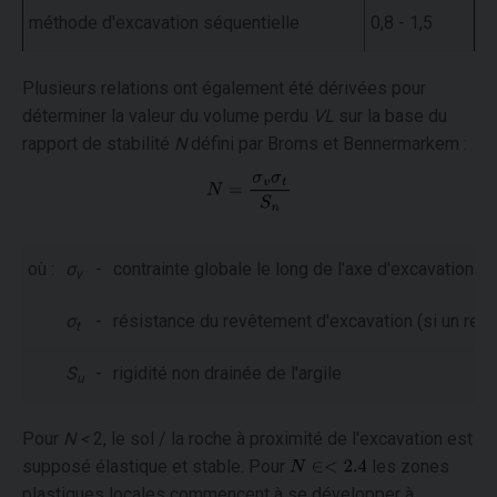
méthode d'excavation séquentielle
0,8 - 1,5
Plusieurs relations ont également été dérivées pour
déterminer la valeur du volume perdu
VL
sur la base du
rapport de stabilité
N
défini par Broms et Bennermarkem :
où :
σ
-
contrainte globale le long de l'axe d'excavation
v
σ
-
résistance du revêtement d'excavation (si un revê
t
S
-
rigidité non drainée de l'argile
u
Pour
N <
2, le sol / la roche à proximité de l'excavation est
supposé élastique et stable. Pour
les zones
plastiques locales commencent à se développer à