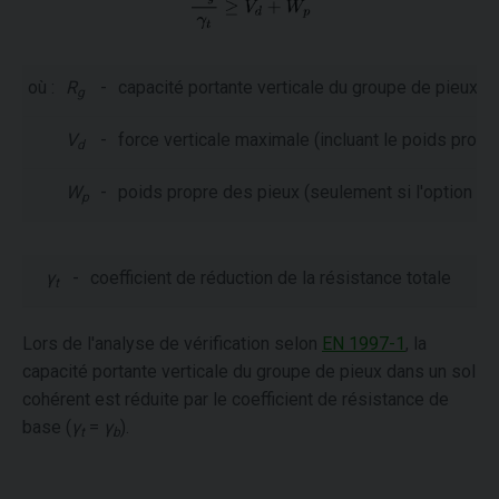
où :
R
-
capacité portante verticale du groupe de pieux
g
V
-
force verticale maximale (incluant le poids propre
d
W
-
poids propre des pieux (seulement si l'option "
Co
p
γ
-
coefficient de réduction de la résistance totale
t
Lors de l'analyse de vérification selon
EN 1997-1
, la
capacité portante verticale du groupe de pieux dans un sol
cohérent est réduite par le coefficient de résistance de
base (
γ
=
γ
).
t
b