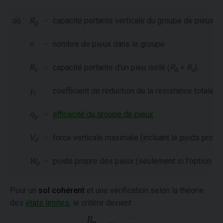
où :
R
-
capacité portante verticale du groupe de pieux
g
n
-
nombre de pieux dans le groupe
R
-
capacité portante d'un pieu isolé (
R
+
R
)
c
b
s
γ
coefficient de réduction de la résistance totale
t
η
-
efficacité du groupe de pieux
g
V
-
force verticale maximale (incluant le poids propre
d
W
-
poids propre des pieux (seulement si l'option "
Co
p
Pour un
sol cohérent
et une vérification selon la théorie
des
états limites
, le critère devient :