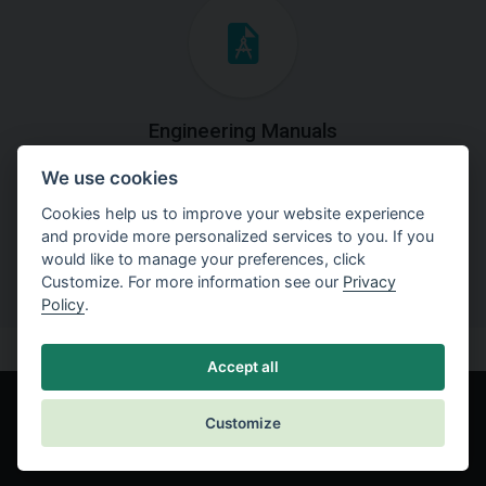
Engineering Manuals
We use cookies
Step by steps guides on how
to solve a specific tasks.
Cookies help us to improve your website experience
and provide more personalized services to you. If you
would like to manage your preferences, click
Customize. For more information see our
Privacy
Policy
.
Accept all
Customize
© Fine spol. s r.o.