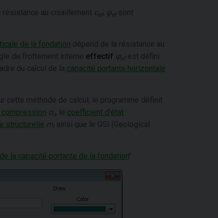
 résistance au cisaillement
c
,
φ
sont
ef
ef
ticale de la fondation
dépend de la résistance au
ngle de frottement interne
effectif
φ
est défini
ef
adre du calcul de la
capacité portante horizontale
ur cette méthode de calcul, le programme définit
a compression
σ
, le
coefficient d'état
c
e structurelle
m
ainsi que le GSI (Geological
i
 de la capacité portante de la fondation
".