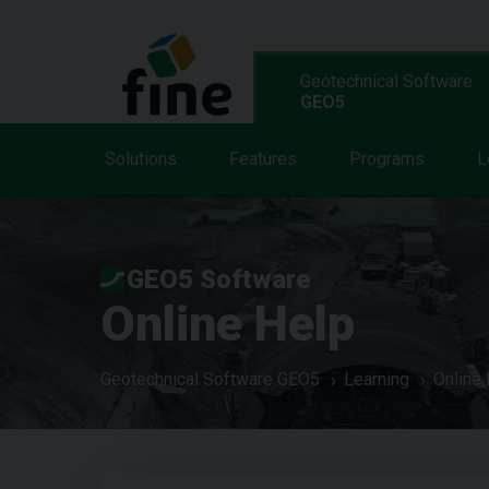
Geotechnical Software
GEO5
Solutions
Features
Programs
L
GEO5 Software
Online Help
Geotechnical Software GEO5
Learning
Online