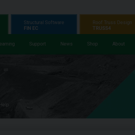
Structural Software
Roof Truss Design
FIN EC
TRUSS4
earning
Support
News
Shop
About
 Help