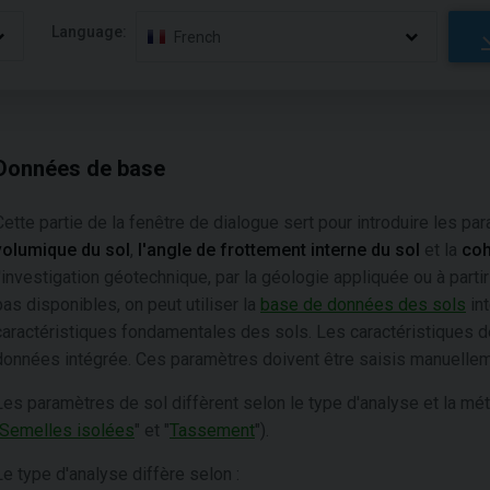
Language:
French
Données de base
Cette partie de la fenêtre de dialogue sert pour introduire les p
volumique du sol
,
l'angle de frottement interne du sol
et la
coh
l'investigation géotechnique, par la géologie appliquée ou à part
pas disponibles, on peut utiliser la
base de données des sols
int
caractéristiques fondamentales des sols. Les caractéristiques 
données intégrée. Ces paramètres doivent être saisis manuellem
Les paramètres de sol diffèrent selon le type d'analyse et la mé
Semelles isolées
" et "
Tassement
").
Le type d'analyse diffère selon :