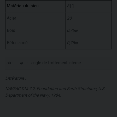
Matériau du pieu
δ
[
˚
]
Acier
20
Bois
0,75φ
Béton armé
0,75φ
où :
φ
-
angle de frottement interne
Littérature :
NAVFAC DM 7.2, Foundation and Earth Structures, U.S.
Department of the Navy, 1984.