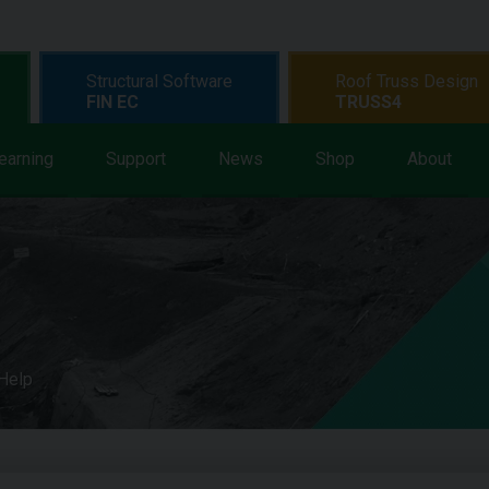
Structural Software
Roof Truss Design
FIN EC
TRUSS4
earning
Support
News
Shop
About
 Help