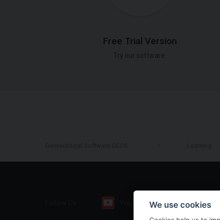
Free Trial Version
Try our software.
Geotechnical Software GEO5
Learning
Follow Us:
Youtube
Facebook
We use cookies