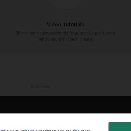
Video Tutorials
Short videos showcasing the features of our software
and solutions to specific tasks.
Online Help
LinkedIn