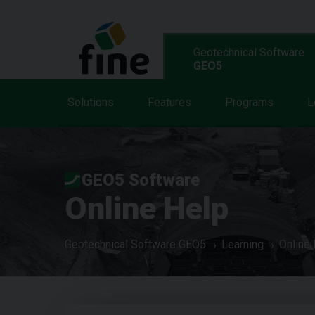
Geotechnical Software
GEO5
Solutions
Features
Programs
L
GEO5 Software
Online Help
Geotechnical Software GEO5
Learning
Online