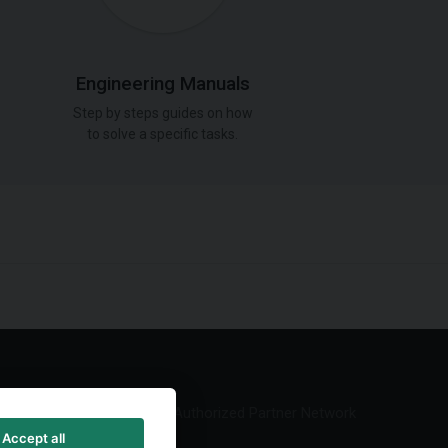
Engineering Manuals
Step by steps guides on how
to solve a specific tasks.
Authorized Partner Network
Accept all