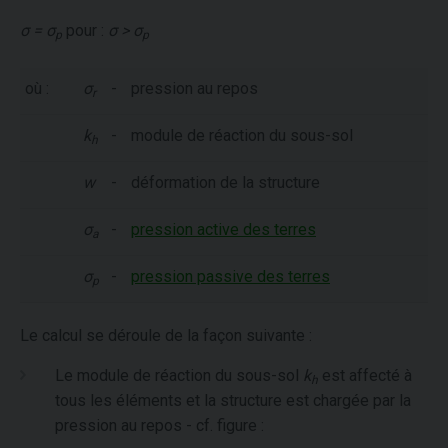
σ = σ
pour :
σ > σ
p
p
où :
σ
-
pression au repos
r
k
-
module de réaction du sous-sol
h
w
-
déformation de la structure
σ
-
pression active des terres
a
σ
-
pression passive des terres
p
Le calcul se déroule de la façon suivante :
Le module de réaction du sous-sol
k
est affecté à
h
tous les éléments et la structure est chargée par la
pression au repos - cf. figure :