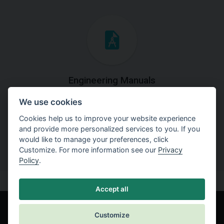
Engineering Manuals
We use cookies
Step by steps guides on how
to solve a specific tasks.
Cookies help us to improve your website experience
and provide more personalized services to you. If you
would like to manage your preferences, click
Customize. For more information see our
Privacy
Policy
.
Accept all
Customize
© Fine spol. s r.o.