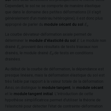
Cependant, le sol ne se comporte de manière élastique
que dans le domaine des petites déformations (il s’agit
généralement d’un matériau hétérogène); il est donc plus
approprié de parler du
module sécant du sol
E
.
s
La courbe déviateur-déformation axiale permet de
déterminer le
module d'élasticité du sol
E
. Le module non
drainé
E
provient des résultats de tests triaxiaux non
u
drainés, le module drainé
E
de tests en conditions
d
drainées.
Au début de la courbe de déformation, la dépendance est
presque linéaire, mais la déformation élastique du sol est
très faible par rapport à la valeur totale de la déformation.
Ainsi, on distingue le
module tangent
, le
module sécant
et le
module tangent initial
. L'introduction de cette
hypothèse simplificatrice permet d'utiliser la théorie de
l'élasticité pour détecter l'état de contrainte-déformation