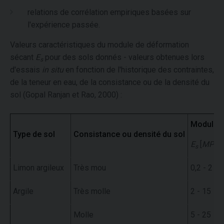
relations de corrélation empiriques basées sur
l'expérience passée.
Valeurs caractéristiques du module de déformation
sécant
E
pour des sols donnés - valeurs obtenues lors
s
d'essais
in situ
en fonction de l'historique des contraintes,
de la teneur en eau, de la consistance ou de la densité du
sol (Gopal Ranjan et Rao, 2000) :
Module
Type de sol
Consistance ou densité du sol
E
[
MPa
]
s
Limon argileux
Très mou
0,2 - 2
Argile
Très molle
2 - 15
Molle
5 - 25