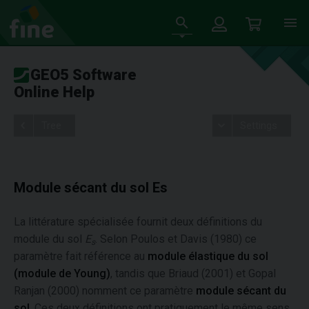
GEO5 Software
Online Help
Tree
Settings
Module sécant du sol Es
La littérature spécialisée fournit deux définitions du
module du sol
E
. Selon Poulos et Davis (1980) ce
s
paramètre fait référence au
module élastique du sol
(module de Young)
, tandis que Briaud (2001) et Gopal
Ranjan (2000) nomment ce paramètre
module sécant du
sol
. Ces deux définitions ont pratiquement le même sens.