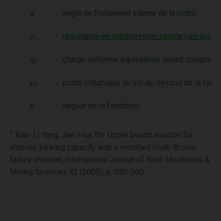
φ
-
angle de frottement interne de la roche
σ
-
résistance en compression simple (uni-axiale)
c
q
-
charge uniforme équivalente tenant compte de 
0
γ
-
poids volumique du sol au-dessus de la fonda
2
b
-
largeur de la fondation
1
Xiao-Li Yang, Jian-Hua Yin: Upper bound solution for
ultimate bearing capacity with a modified Hoek-Brown
failure criterion, International Journal of Rock Mechanics &
Mining Sciences 42 (2005), p. 550-560.