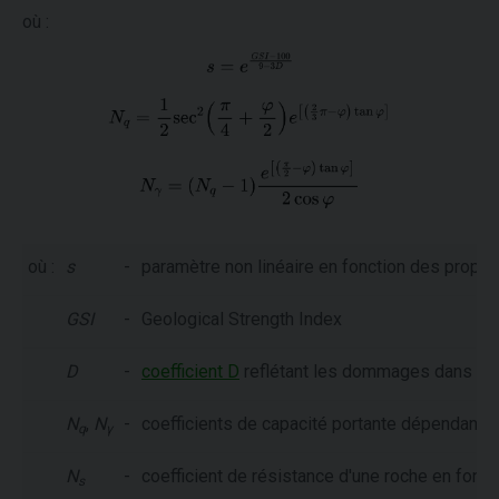
où :
où :
s
-
paramètre non linéaire en fonction des propri
GSI
-
Geological Strength Index
D
-
coefficient D
reflétant les dommages dans un
N
,
N
-
coefficients de capacité portante dépendant de
q
γ
N
-
coefficient de résistance d'une roche en fonct
s