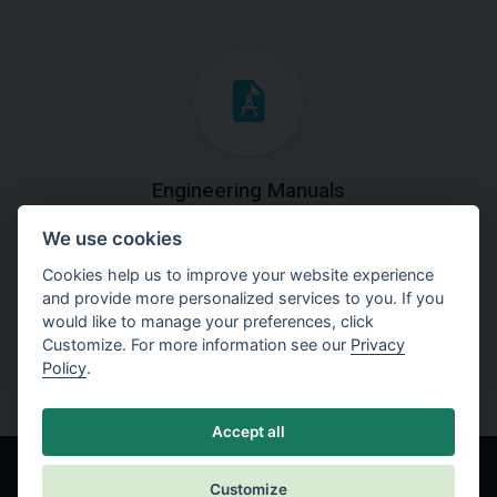
Engineering Manuals
We use cookies
Step by steps guides on how
to solve a specific tasks.
Cookies help us to improve your website experience
and provide more personalized services to you. If you
would like to manage your preferences, click
Customize. For more information see our
Privacy
Policy
.
Accept all
Customize