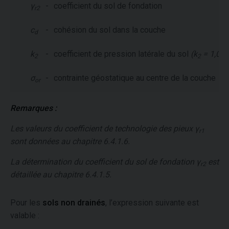
γ
-
coefficient du sol de fondation
r2
c
-
cohésion du sol dans la couche
d
k
-
coefficient de pression latérale du sol
(k
= 1,00)
2
2
σ
-
contrainte géostatique au centre de la couche
or
Remarques :
Les valeurs du coefficient de technologie des pieux
γ
r1
sont données au chapitre 6.4.1.6.
La détermination du coefficient du sol de fondation
γ
est
r2
détaillée au chapitre 6.4.1.5.
Pour les
sols non drainés
, l’expression suivante est
valable :