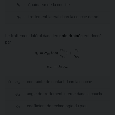
h
-
épaisseur de la couche
i
q
-
frottement latéral dans la couche de sol
si
Le frottement latéral dans les
sols drainés
est donné
par :
où :
σ
-
contrainte de contact dans la couche
xi
φ
-
angle de frottement interne dans la couche
d
γ
-
coefficient de technologie du pieu
r1