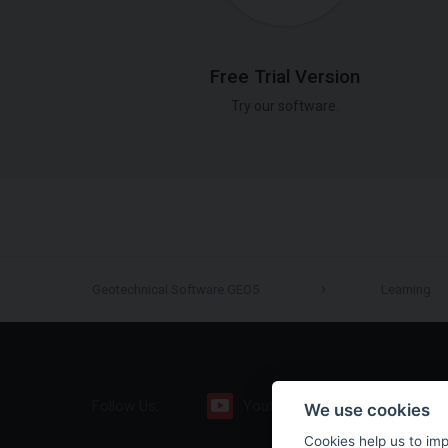
Free Trial Version
Try our software.
Geotechnical Software GEO5
Learning
Follow Us:
Youtube
Facebook
We use cookies
Cookies help us to im