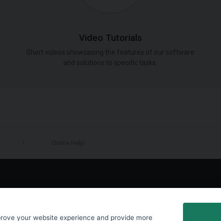
Video Tutorials
Short videos showcasing the features of our software
and solutions to specific tasks.
Online Help
LinkedIn
prove your website experience and provide more