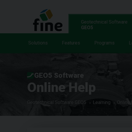
Geotechnical Software
GEO5
Solutions
Features
Programs
L
GEO5 Software
Online Help
Geotechnical Software GEO5
Learning
Online