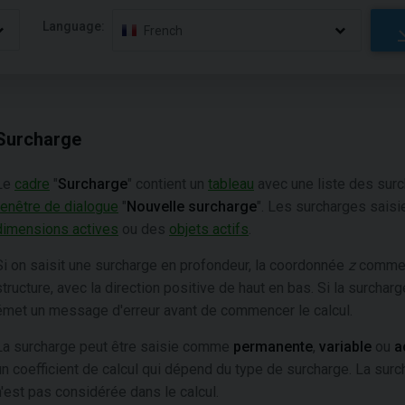
Language:
French
Surcharge
Le
cadre
"
Surcharge
" contient un
tableau
avec une liste des surc
fenêtre de dialogue
"
Nouvelle surcharge
". Les surcharges saisi
dimensions actives
ou des
objets actifs
.
Si on saisit une surcharge en profondeur, la coordonnée
z
commenc
structure, avec la direction positive de haut en bas. Si la surcha
émet un message d'erreur avant de commencer le calcul.
La surcharge peut être saisie comme
permanente
,
variable
ou
ac
un coefficient de calcul qui dépend du type de surcharge. La surch
n'est pas considérée dans le calcul.