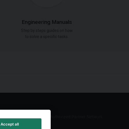
Engineering Manuals
Step by steps guides on how
to solve a specific tasks.
Authorized Partner Network
Accept all