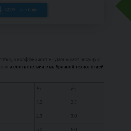
GEO5 - User Guide
пятке, и коэффициент
F
уменьшает несущую
2
ются
в соответствии с выбранной технологией
F
F
1
2
1,2
2,3
2,3
3,0
5,0
5,0