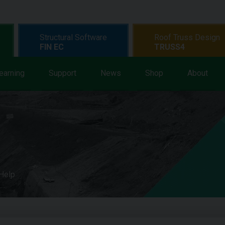
Structural Software
Roof Truss Design
FIN EC
TRUSS4
earning
Support
News
Shop
About
 Help