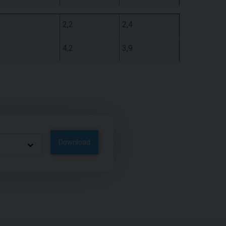
2,2
2,4
4,2
3,9
Download