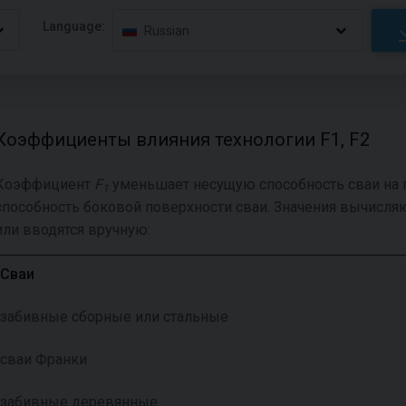
Language:
Russian
Коэффициенты влияния технологии F1, F2
Коэффициент
F
уменьшает несущую способность сваи на 
1
способность боковой поверхности сваи. Значения вычисля
или вводятся вручную:
Сваи
забивные сборные или стальные
сваи Франки
забивные деревянные