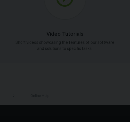
Video Tutorials
Short videos showcasing the features of our software
and solutions to specific tasks.
Online Help
LinkedIn