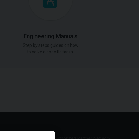
Engineering Manuals
Step by steps guides on how
to solve a specific tasks.
Authorized Partner Network