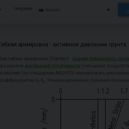
Language:
Russian
Гибкая армировка - активное давление грунта
Для гибких армировок (Standard -
ровная поверхность ско
при расчёте
внутренней устойчивости
учитывают воздейст
позволяет (по стандартам AASHTO) перемножить рассчита
коэффициентом
k
/k
. Рекомендованные значения показа
r
a