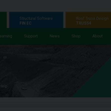
Structural Software
Roof Truss Design
FIN EC
TRUSS4
earning
Support
News
Shop
About
 Help