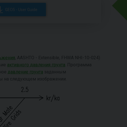
GEO5 - User Guide
льжения
, AASHTO - Extensible, FHWA NHI-10-024)
вие
активного давления грунта
. Программа
нное
давление грунта
заданным
ны на следующем изображении.