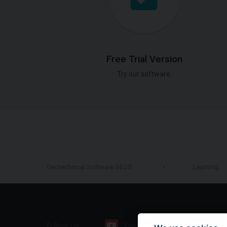
Free Trial Version
Try our software.
Geotechnical Software GEO5
Learning
Follow Us:
Youtube
Facebook