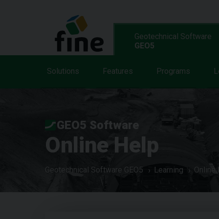
Geotechnical Software
GEO5
Solutions
Features
Programs
L
GEO5 Software
Online Help
Geotechnical Software GEO5
Learning
Online