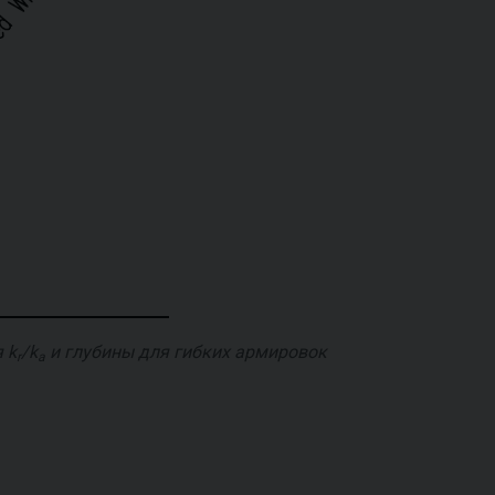
я
k
/k
и глубины для гибких армировок
r
a