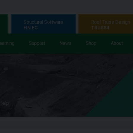
Structural Software
Roof Truss Design
FIN EC
TRUSS4
earning
Support
News
Shop
About
 Help