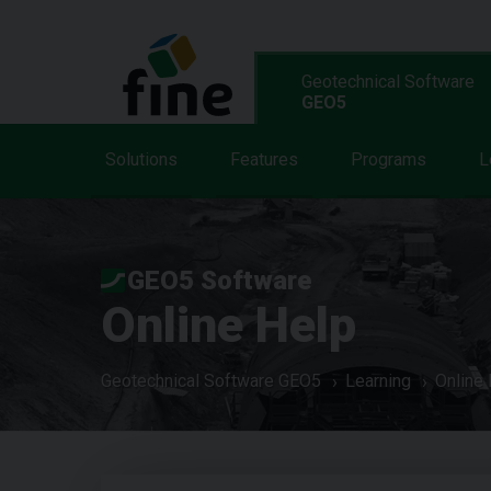
Geotechnical Software
GEO5
Solutions
Features
Programs
L
GEO5 Software
Online Help
Geotechnical Software GEO5
Learning
Online