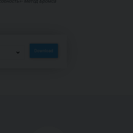
собность»- Метод Бромса
Download