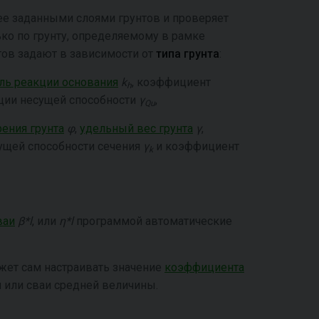
е заданными слоями грунтов и проверяет
ко по грунту, определяемому в рамке
тов задают в зависимости от
типа грунта
:
ль реакции основания
k
, коэффициент
h
ции несущей способности
γ
,
Qu
ения грунта
φ
,
удельный вес грунта
γ
,
ущей способности сечения
γ
и коэффициент
k
ваи
β*l
, или
η*l
программой автоматические
жет сам настраивать значение
коэффициента
 или сваи средней величины.