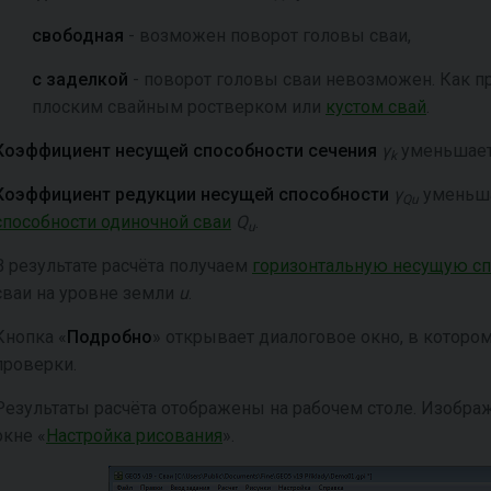
свободная
- возможен поворот головы сваи,
с заделкой
- поворот головы сваи невозможен. Как пр
плоским свайным ростверком или
кустом свай
.
Коэффициент несущей способности сечения
γ
уменьшае
k
Коэффициент редукции несущей способности
γ
уменьша
Qu
способности одиночной сваи
Q
.
u
В результате расчёта получаем
горизонтальную несущую сп
сваи на уровне земли
u
.
Кнопка «
Подробно
» открывает диалоговое окно, в которо
проверки.
Результаты расчёта отображены на рабочем столе. Изобр
окне «
Настройка рисования
».