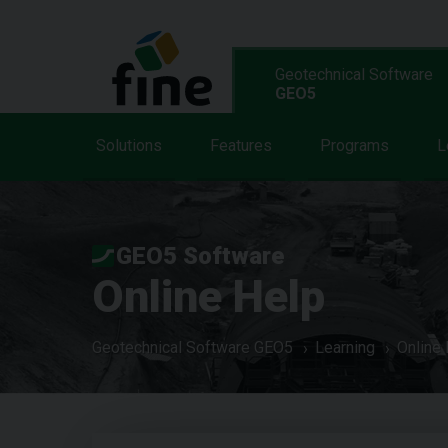
Geotechnical Software
GEO5
Solutions
Features
Programs
L
GEO5 Software
Online Help
Geotechnical Software GEO5
Learning
Online