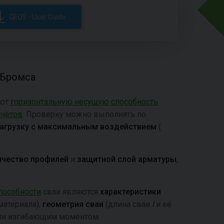
GEO5 - User Guide
 Бромса
яют
горизонтальную несущую способность
счётов
. Проверку можно выполнять по
агрузку с максимальным воздействием
(
ичество профилей
и
защитной слой арматуры
,
пособности
сваи являются
характеристики
материала),
геометрия сваи
(длина сваи
l
и её
ли изгибающим моментом.