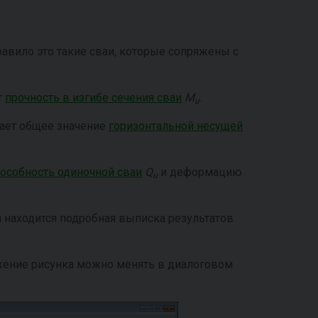
авило это такие сваи, которые сопряжены с
т
прочность в изгибе сечения сваи
M
.
u
ет общее значение
горизонтальной несущей
особность одиночной сваи
Q
и деформацию
u
м находится подробная выписка результатов
ажение рисунка можно менять в диалоговом