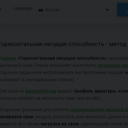
Language:
Russian
Горизонтальная несущая способность - метод
В
рамке
«
Горизонтальная несущая способность
» провер
одиночной сваи. Рамка позволяет выполнять
несколько ра
отдельно заданным нагрузкам или же программа находит
н
выбирают в выпадающем списке).
Для сваи из
железобетона
задают
профиль арматуры
,
кол
которые влияют на жёсткость сваи при изгибе.
Входными данными для расчёта
горизонтальной несущей с
материала сваи
(модуль упругости, или прочность данного 
диаметр
d
) а также
нагрузка на сваю
сдвигающей силой, и