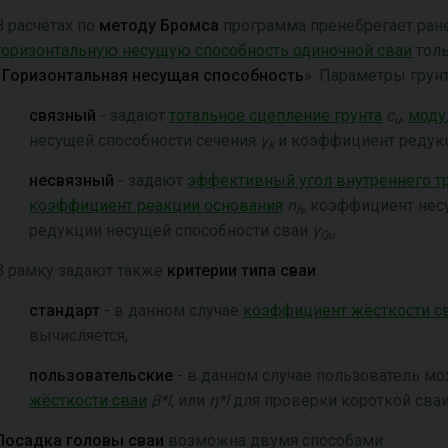
В расчётах по
методу Бромса
программа пренебрегает ране
горизонтальную несущую способность одиночной сваи
толь
«
Горизонтальная несущая способность
». Параметры грун
связный
- задают
тотальное сцепление грунта
c
,
моду
u
несущей способности сечения
γ
и коэффициент редук
k
несвязный
- задают
эффективный угол внутреннего тр
коэффициент реакции основания
n
, коэффициент нес
h
редукции несущей способности сваи
γ
.
Qu
В рамку задают также
критерии типа сваи
:
стандарт
- в данном случае
коэффициент жёсткости с
вычисляется,
пользовательские
- в данном случае пользователь мо
жёсткости сваи
β*l
, или
η*l
для проверки короткой сваи
Посадка головы сваи
возможна двумя способами: