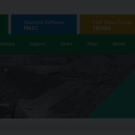
Structural Software
Roof Truss Design
FIN EC
TRUSS4
earning
Support
News
Shop
About
 Help