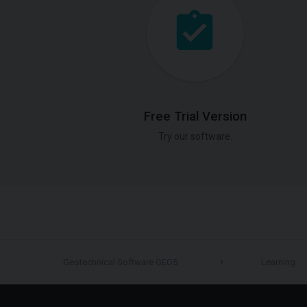
Free Trial Version
Try our software.
Geotechnical Software GEO5
Learning