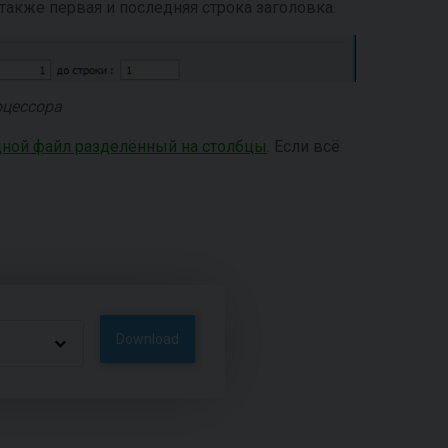
 также первая и последняя строка заголовка.
оцессора
одной файл разделённый на столбцы
. Если всё
Download