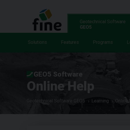
Geotechnical Software
GEO5
Solutions
Features
Programs
L
GEO5 Software
Online Help
Geotechnical Software GEO5
Learning
Online