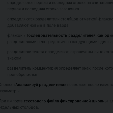
определяется первая и последняя строка на считывание
первая и последняя строка заголовка
определяются разделители столбцов отметкой флажко
добавляют новые в поле ввода
флажок «
Последовательность разделителей как оди
разделителями непосредственно следующими один за 
разделители текста определяют, ограничены ли текст
знаком
разделитель комментария определяет знак, после кот
пренебрегается
Кнопка «
Анализируй разделители
» позволяет после измен
параметры.
При импорте
текстового файла фиксированной ширины
, 
отдельных столбцов.