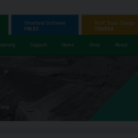
Structural Software
Roof Truss Design
FIN EC
TRUSS4
earning
Support
News
Shop
About
 Help