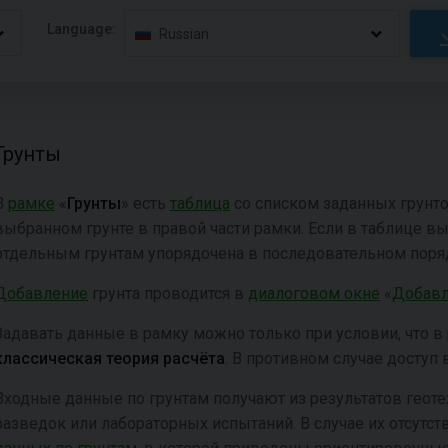
Language:
Russian
Грунты
В
рамке
«
Грунты
» есть
таблица
со списком заданных грунто
выбранном грунте в правой части рамки. Если в таблице в
отдельным грунтам упорядочена в последовательном поря
Добавление
грунта проводится в
диалоговом окне
«
Добавл
Задавать данные в рамку можно только при условии, что в
классическая теория расчёта
. В противном случае доступ 
Входные данные по грунтам получают из результатов геот
разведок или лабораторных испытаний. В случае их отсут