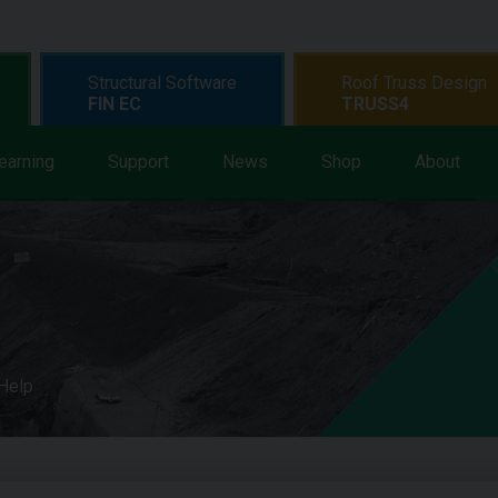
Structural Software
Roof Truss Design
FIN EC
TRUSS4
earning
Support
News
Shop
About
 Help