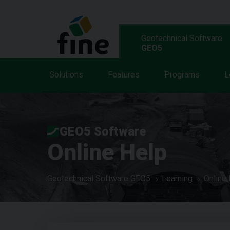
Geotechnical Software
GEO5
Solutions
Features
Programs
L
GEO5 Software
Online Help
Geotechnical Software GEO5
Learning
Online