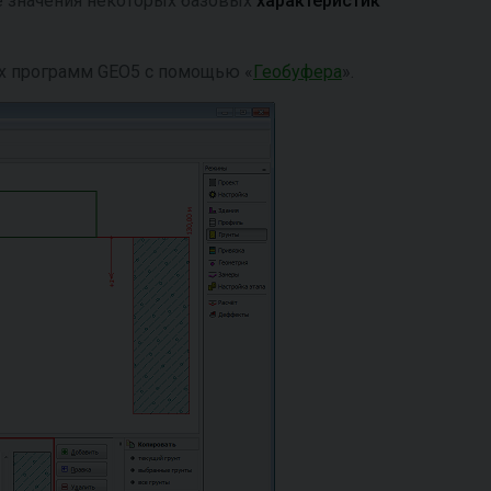
е значения некоторых базовых
характеристик
х программ GEO5 с помощью «
Геобуфера
».