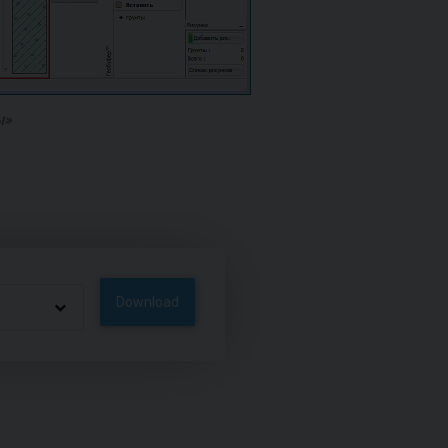
ы»
Download