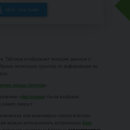
GEO5 - User Guide
в. Таблица отображает текущие данные о
ыбрано несколько грунтов, то информация по
дке.
ение новых грунтов
».
 режиме «
Настройка
» была выбрана
в рамку закрыт.
ехнических или инженерно-геологических
ствия можно использовать встроенную
базу