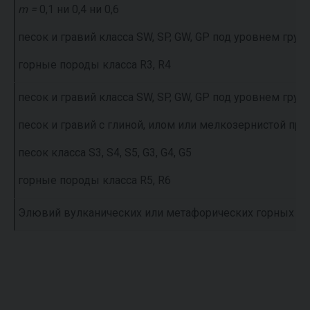
m =
0,1 ни 0,4 ни 0,6
песок и гравий класса SW, SP, GW, GP под уровнем гру
горные породы класса R3, R4
песок и гравий класса SW, SP, GW, GP под уровнем гру
песок и гравий с глиной, илом или мелкозернистой
песок класса S3, S4, S5, G3, G4, G5
горные породы класса R5, R6
Элювий вулканических или метафорических горных п