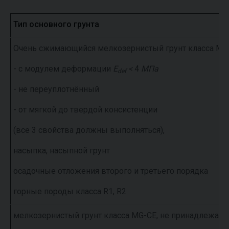
Тип основного грунта
Очень сжимающийся мелкозернистый грунт класса MG
- с модулем деформации
E
<
4
МПа
def
- не переуплотнённый
- от мягкой до твердой консистенции
(все 3 свойства должны выполняться),
насыпка, насыпной грунт
осадочные отложения второго и третьего порядка
горные породы класса R1, R2
мелкозернистый грунт класса MG-CE, не принадлежащ