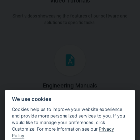
Video Tutorials
Short videos showcasing the features of our software and
solutions to specific tasks.
Engineering Manuals
We use cookies
Step by steps guides on how
to solve a specific tasks.
Cookies help us to improve your website experience
and provide more personalized services to you. If you
would like to manage your preferences, click
Customize. For more information see our
Privacy
Policy
.