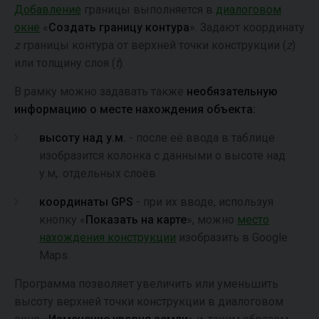
Добавление
границы выполняется в
диалоговом
окне
«
Создать границу контура
». Задают координату
z
границы контура от верхней точки конструкции (
z
)
или толщину слоя (
t
).
В рамку можно задавать также
необязательную
информацию о месте нахождения объекта:
высоту над у.м.
- после её ввода в таблице
изобразится колонка с данными о высоте над
у.м,. отдельных слоёв
координаты GPS
- при их вводе, используя
кнопку «
Показать на карте
», можно
место
нахождения конструкции
изобразить в Google
Maps.
Программа позволяет увеличить или уменьшить
высоту верхней точки конструкции в диалоговом