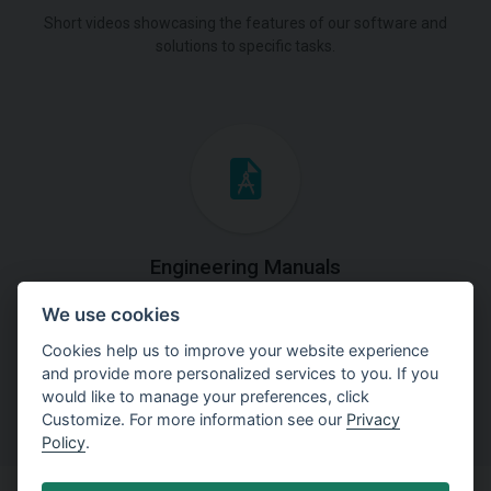
Short videos showcasing the features of our software and
solutions to specific tasks.
Engineering Manuals
We use cookies
Step by steps guides on how
to solve a specific tasks.
Cookies help us to improve your website experience
and provide more personalized services to you. If you
would like to manage your preferences, click
Customize. For more information see our
Privacy
Policy
.