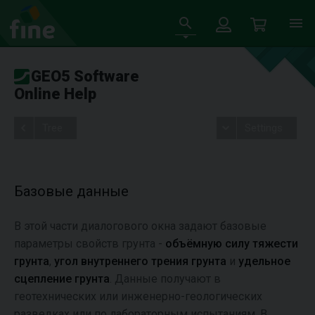
GEO5 Software
Online Help
Tree
Settings
Базовые данные
В этой части диалогового окна задают базовые
параметры свойств грунта -
объёмную силу тяжести
грунта
,
угол внутреннего трения грунта
и
удельное
сцепление грунта
. Данные получают в
геотехнических или инженерно-геологических
разведках или по лабораторным испытаниям. В