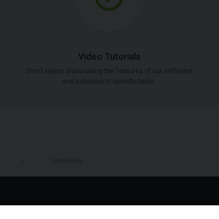
Video Tutorials
Short videos showcasing the features of our software
and solutions to specific tasks.
Online Help
LinkedIn