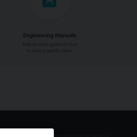
Engineering Manuals
Step by steps guides on how
to solve a specific tasks.
Authorized Partner Network