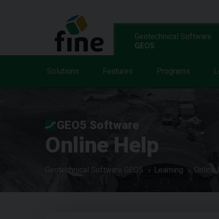
Geotechnical Software
GEO5
Solutions
Features
Programs
L
GEO5 Software
Online Help
Geotechnical Software GEO5
Learning
Online