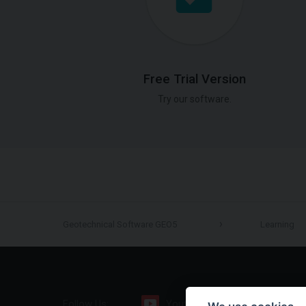
Free Trial Version
Try our software.
Geotechnical Software GEO5
Learning
Follow Us:
Youtube
Facebook