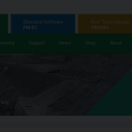
Structural Software
Roof Truss Design
FIN EC
TRUSS4
earning
Support
News
Shop
About
 Help