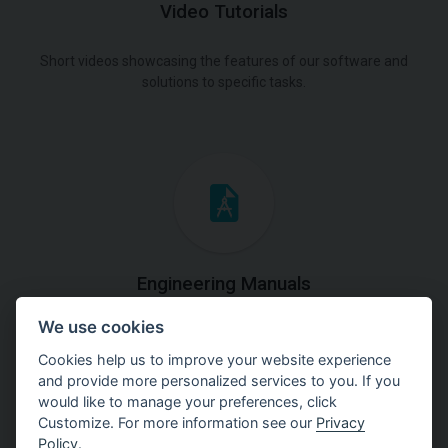
Video Tutorials
Short videos showcasing the features of our software and
solutions to specific tasks.
Engineering Manuals
We use cookies
Step by steps guides on how
to solve a specific tasks.
Cookies help us to improve your website experience
and provide more personalized services to you. If you
would like to manage your preferences, click
Customize. For more information see our
Privacy
Policy
.