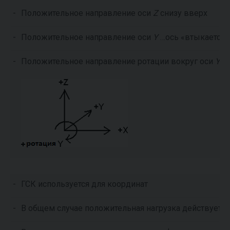
-
Положительное направление оси
Z
снизу вверх
-
Положительное направление оси
Y
…ось «втыкается»
-
Положительное направление ротации вокруг оси
Y
= 
-
ГСК используется для координат
-
В общем случае положительная нагрузка действует 