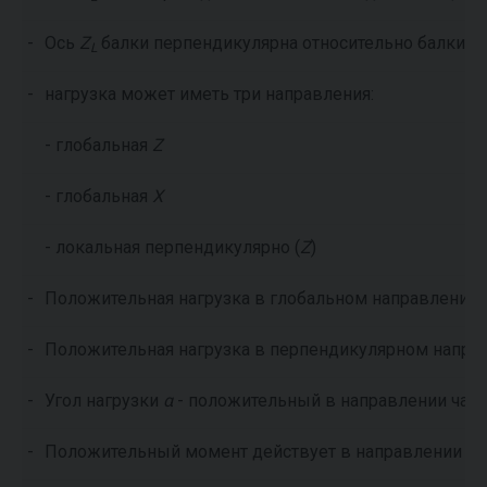
-
Ось
Z
балки перпендикулярна относительно балки с
L
-
нагрузка может иметь три направления:
- глобальная
Z
- глобальная
X
- локальная перпендикулярно (
Z
)
-
Положительная нагрузка в глобальном направлении 
-
Положительная нагрузка в перпендикулярном направ
-
Угол нагрузки
α
- положительный в направлении часо
-
Положительный момент действует в направлении ча