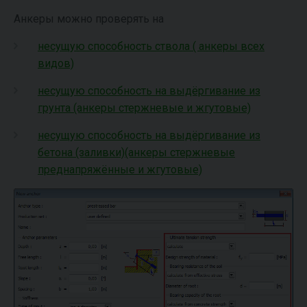
Анкеры можно проверять на
несущую способность ствола ( анкеры всех
видов)
несущую способность на выдёргивание из
грунта (анкеры стержневые и жгутовые)
несущую способность на выдёргивание из
бетона (заливки)(анкеры стержневые
преднапряжённые и жгутовые)