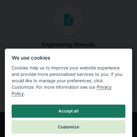
Engineering Manuals
We use cookies
Step by steps guides on how
to solve a specific tasks.
Cookies help us to improve your website experience
and provide more personalized services to you. If you
would like to manage your preferences, click
Customize. For more information see our
Privacy
Policy
.
Accept all
Customize
© Fine spol. s r.o.