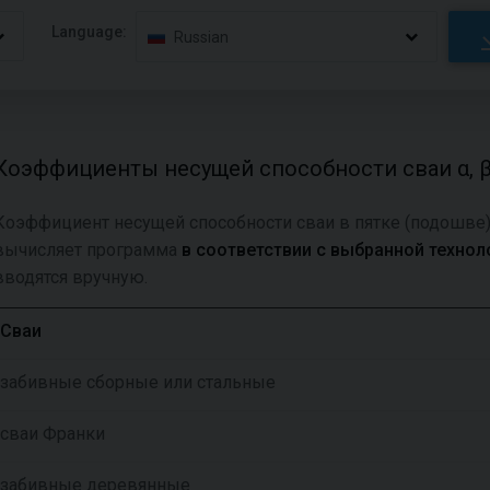
Language:
Russian
Коэффициенты несущей способности сваи α, 
Коэффициент несущей способности сваи в пятке (подошве
вычисляет программа
в соответствии с выбранной техноло
вводятся вручную.
Сваи
забивные сборные или стальные
сваи Франки
забивные деревянные