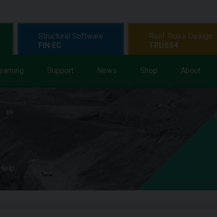
Structural Software
Roof Truss Design
FIN EC
TRUSS4
earning
Support
News
Shop
About
 Help