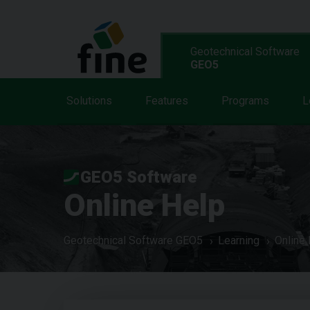
Geotechnical Software
GEO5
Solutions
Features
Programs
L
GEO5 Software
Online Help
Geotechnical Software GEO5
Learning
Online