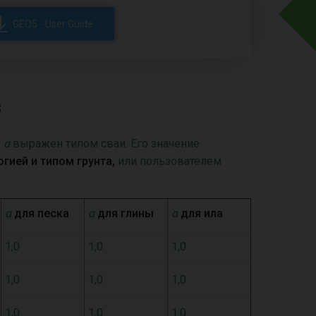
GEO5 - User Guide
β
)
α
выражен типом сваи. Его значение
гией и типом грунта,
или пользователем
α
для песка
α
для глины
α
для ила
1,0
1,0
1,0
1,0
1,0
1,0
1,0
1,0
1,0