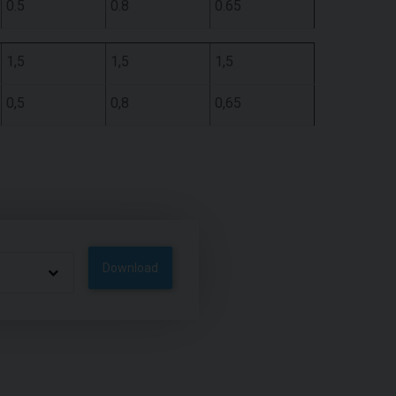
0.5
0.8
0.65
1,5
1,5
1,5
0,5
0,8
0,65
Download