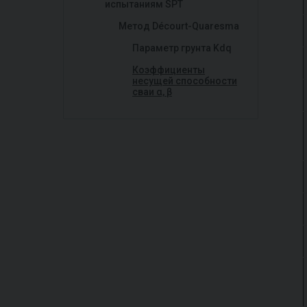
испытаниям SPT
Метод Décourt-Quaresma
Параметр грунта Kdq
Коэффициенты
несущей способности
сваи α, β