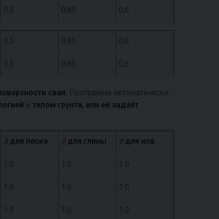
0,5
0,85
0,6
0,5
0,85
0,6
0,5
0,85
0,6
поверхности сваи.
Программа автоматически
логией
и
типом грунта, или её задаёт
β
для песка
β
для глины
β
для ила
1.0
1.0
1.0
1.0
1.0
1.0
1.0
1.0
1.0