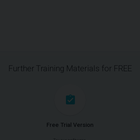
Further Training Materials for FREE
Free Trial Version