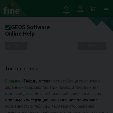
GEO5 Software
Online Help
Tree
Settings
Твёрдые тела
В
рамке
«
Твёрдые тела
» есть таблица со списком
заданных твёрдых тел. При помощи твёрдых тел
строят модели областей высокой прочности - напр.,
опорные конструкции
или
скальное основание
.
Особенностью таблицы является отображение
текущих данных о выбранном твёрдом теле в правой