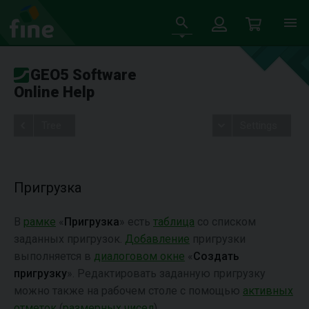
GEO5 Software
Online Help
Tree
Settings
Пригрузка
В
рамке
«
Пригрузка
» есть
таблица
со списком
заданных пригрузок.
Добавление
пригрузки
выполняется в
диалоговом окне
«
Создать
пригрузку
». Редактировать заданную пригрузку
можно также на рабочем столе с помощью
aктивных
отметок
(
размерных чисел
).