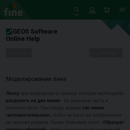
GEO5 Software
Online Help
Tree
Settings
Моделирование линз
Линзу
при помещении в границу контура необходимо
разделить на две линии
- её верхнюю часть и
нижнюю часть. При вводе задаём
тип линии
«вспомогательная»,
чтобы не было её изображения
на чертеже разреза. Также отмечаем пункт «
Образует
границу областей
», чтобы не произошло изменений