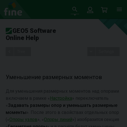
GEO5 Software
Online Help
Tree
Settings
Уменьшение размерных моментов
Для уменьшения размерных моментов над опорами
включаем в рамке «
Настройка
» переключатель
«
Задавать размеры опор и уменьшать
размерные
моменты
». После этого в свойствах отдельных опор
(«
Опоры узлов
», «
Опоры линий
») изобразится секция
«
Геометрия опоры
» и в расчёте будут уменьшены