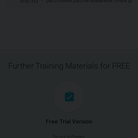
d
(
xy, xy
)
-
расстояние рассчитываемой точки до 
i
Further Training Materials for FREE
Free Trial Version
Try our software.