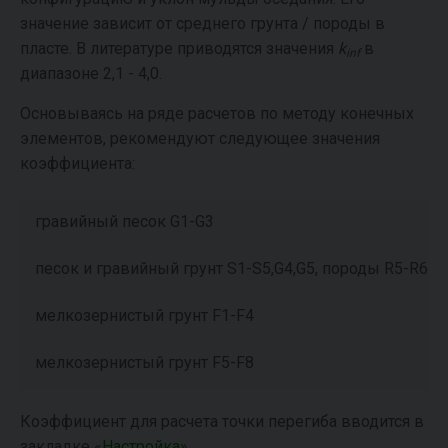
значение зависит от среднего грунта / породы в
пласте. В литературе приводятся значения
k
в
inf
диапазоне 2,1 - 4,0.
Основываясь на ряде расчетов по методу конечных
элементов, рекомендуют следующее значения
коэффициента:
гравийный песок G1-G3
k
песок и гравийный грунт S1-S5,G4,G5, породы R5-R6
k
мелкозернистый грунт F1-F4
k
мелкозернистый грунт F5-F8
k
Коэффициент для расчета точки перегиба вводится в
закладке «
Настройка
».