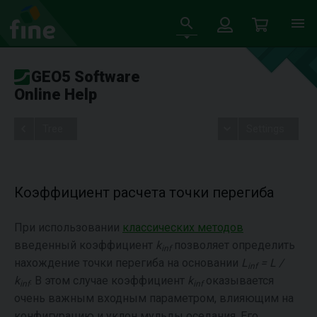
GEO5 Software
Online Help
Tree
Settings
Коэффициент расчета точки перегиба
При использовании
классических методов
введенный коэффициент
k
позволяет определить
inf
нахождение точки перегиба на основании
L
= L /
inf
k
. В этом случае коэффициент
k
оказывается
inf
inf
очень важным входным параметром, влияющим на
конфигурацию и уклон мульды оседания. Его