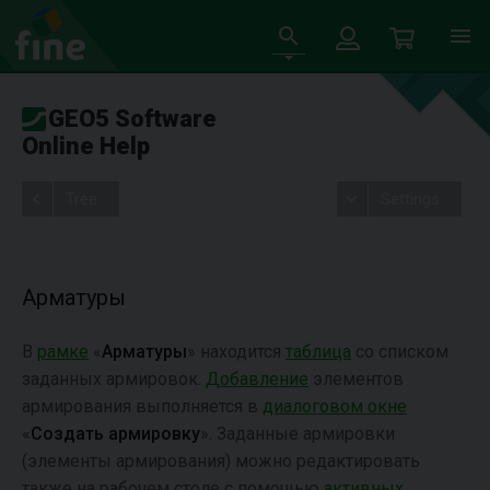
GEO5 Software
Online Help
Tree
Settings
Арматуры
В
рамке
«
Арматуры
» находится
таблица
со списком
заданных армировок.
Добавление
элементов
армирования выполняется в
диалоговом окне
«
Создать армировку
». Заданные армировки
(элементы армирования) можно редактировать
также на рабочем столе с помощью
активных