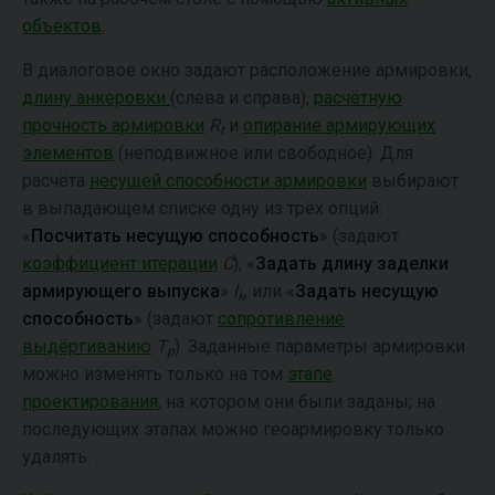
объектов
.
В диалоговое окно задают расположение армировки,
длину анкеровки
(слева и справа),
расчётную
прочность армировки
R
и
опирание армирующих
t
элементов
(неподвижное или свободное). Для
расчёта
несущей способности армировки
выбирают
в выпадающем списке одну из трёх опций:
«
Посчитать несущую способность
» (задают
коэффициент итерации
C
), «
Задать длину заделки
армирующего выпуска
»
l
, или «
Задать несущую
k
способность
» (задают
сопротивление
выдёргиванию
T
). Заданные параметры армировки
p
можно изменять только на том
этапе
проектирования
, на котором они были заданы; на
последующих этапах можно геоармировку только
удалять.