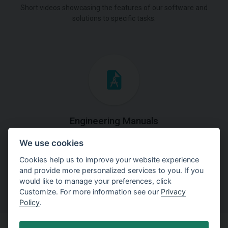
Short videos showcasing the features of our software and
solutions to specific tasks.
Engineering Manuals
We use cookies
Step by steps guides on how
to solve a specific tasks.
Cookies help us to improve your website experience
and provide more personalized services to you. If you
would like to manage your preferences, click
Customize. For more information see our
Privacy
Policy
.