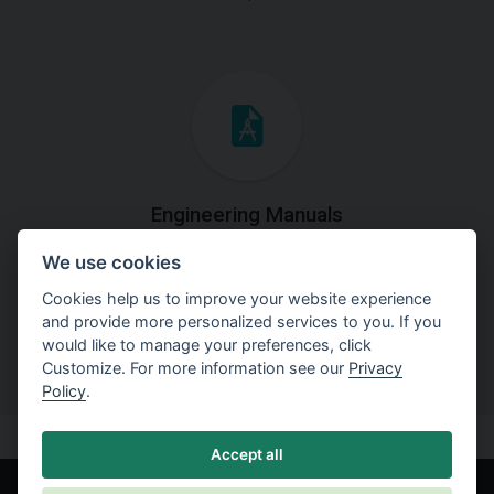
Engineering Manuals
We use cookies
Step by steps guides on how
to solve a specific tasks.
Cookies help us to improve your website experience
and provide more personalized services to you. If you
would like to manage your preferences, click
Customize. For more information see our
Privacy
Policy
.
Accept all