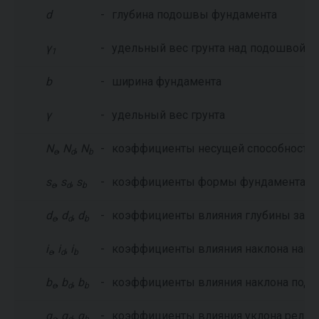
d
-
глубина подошвы фундамента
γ
-
удельный вес грунта над подошвой ф
1
b
-
ширина фундамента
γ
-
удельный вес грунта
N
,
N
,
N
-
коэффициенты несущей способности
e
d
b
s
,
s
,
s
-
коэффициенты формы фундамента
e
d
b
d
,
d
,
d
-
коэффициенты влияния глубины зал
e
d
b
i
,
i
,
i
-
коэффициенты влияния наклона нагр
e
d
b
b
,
b
,
b
-
коэффициенты влияния наклона под
e
d
b
g
,
g
,
g
-
коэффициенты влияния уклона релье