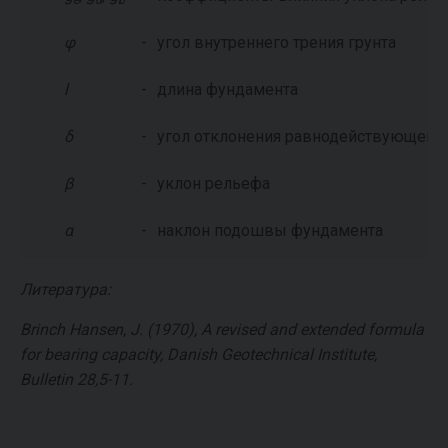
e
d
b
φ
-
угол внутреннего трения грунта
l
-
длина фундамента
δ
-
угол отклонения равнодействующей с
β
-
уклон рельефа
α
-
наклон подошвы фундамента
Литература:
Brinch Hansen, J. (1970), A revised and extended formula
for bearing capacity, Danish Geotechnical Institute,
Bulletin 28,5-11.