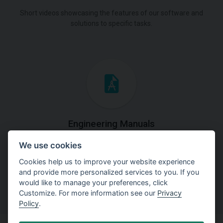
Short videos showcasing the features of our software and
solutions to specific tasks.
Engineering Manuals
We use cookies
Step by steps guides on how
to solve a specific tasks.
Cookies help us to improve your website experience
and provide more personalized services to you. If you
would like to manage your preferences, click
Customize. For more information see our
Privacy
Policy
.