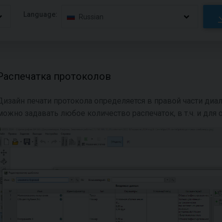
Language:
Russian
Распечаткa протоколов
Дизайн печати протокола определяется в правой части диа
можно задавать любое количество распечаток, в т.ч. и для 