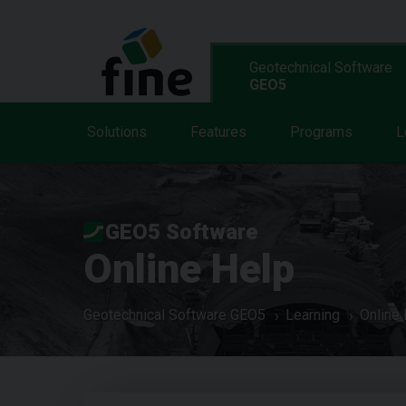
Geotechnical Software
GEO5
Solutions
Features
Programs
L
GEO5 Software
Online Help
Geotechnical Software GEO5
Learning
Online