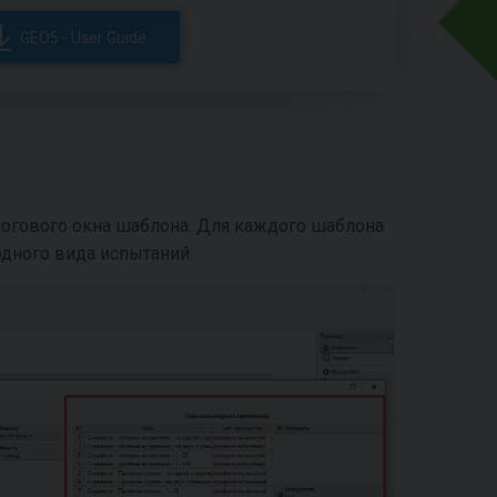
GEO5 - User Guide
логового окна шаблона. Для каждого шаблона
одного вида испытаний.