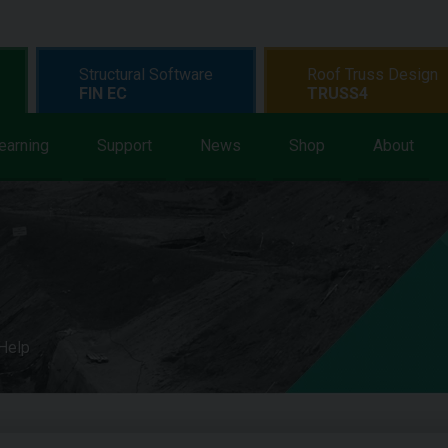
Structural Software
Roof Truss Design
FIN EC
TRUSS4
earning
Support
News
Shop
About
 Help