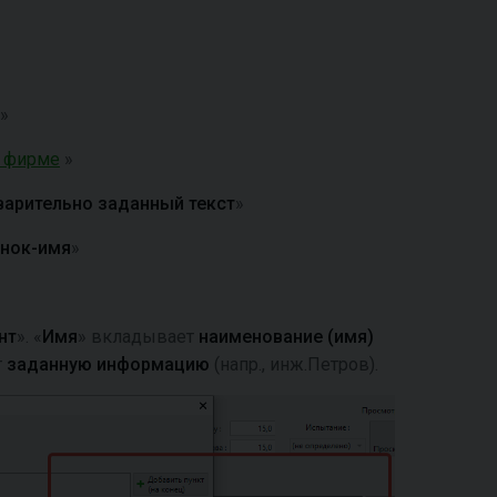
»
 фирме
»
арительно заданный текст
»
унок-имя
»
нт
». «
Имя
» вкладывает
наименование (имя)
т
заданную информацию
(напр., инж.Петров).