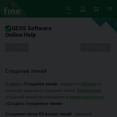
GEO5 Software
Online Help
Tree
Settings
Сгущение линий
В
рамке
«
Сгущение линий
» находится
таблица
со
списком заданных сгущений линий.
Добавление
сгущений линий производится в
диалоговом окне
«
Создать сгущенные линии
».
Сгущение сетки КЭ вокруг линий
- важный