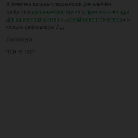
В качестве входных параметров для анализа
требуются
удельный вес грунта
γ
,
прочность породы
при одноосном сжатии
σ
,
коэффициент Пуассона
ν
и
c
модуль деформации
E
.
def
Литература:
ЧСН 73 1001.