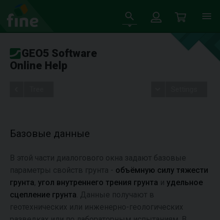
GEO5 Software
Online Help
Tree
Settings
Базовые данные
В этой части диалогового окна задают базовые
параметры свойств грунта -
объёмную силу тяжести
грунта
,
угол внутреннего трения грунта
и
удельное
сцепление грунта
. Данные получают в
геотехнических или инженерно-геологических
разведках или по лабораторным испытаниям. В