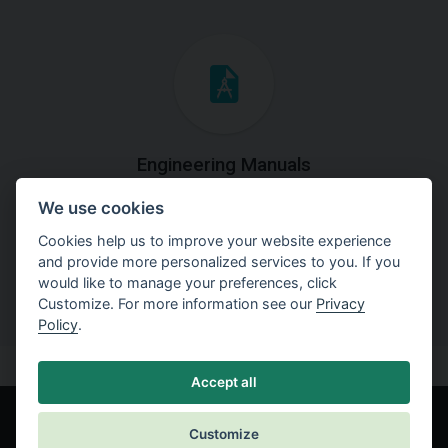
Engineering Manuals
We use cookies
Step by steps guides on how
to solve a specific tasks.
Cookies help us to improve your website experience
and provide more personalized services to you. If you
would like to manage your preferences, click
Customize. For more information see our
Privacy
Policy
.
Accept all
Customize
© Fine spol. s r.o.