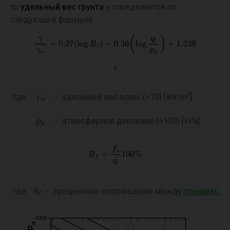
то
удельный вес грунта
γ
определяется по
следующей формуле:
к
3
где:
γ
-
удельный вес воды (≈10) [
kN/m
]
w
p
-
атмосферное давление (≈100) [
kPa
]
a
где:
R
-
процентное соотношение между
трением на
f