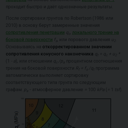
проходит быстро и даёт однозначные результаты.
После сортировки грунтов по Robertson (1986 или
2010) в основу берут замеренные значения
сопротивления пенетрации
q
,
локального трение на
c
боковой поверхности
f
, или порового давления
u
.
s
2
Основываясь на
откорректированном значении
сопротивления конусного наконечника
q
= q
+ u
*
t
c
2
(1
- a
), или отношении
q
/p
процентном соотношения
c
a
трения на боковой поверхности
R
= f
/q
программа
f
s
t
автоматически выполняет сортировку
соответствующего типа грунта по следующим
графам.
p
- атмосферное давление
=
100
kPa
(
=
1
tsf
).
a