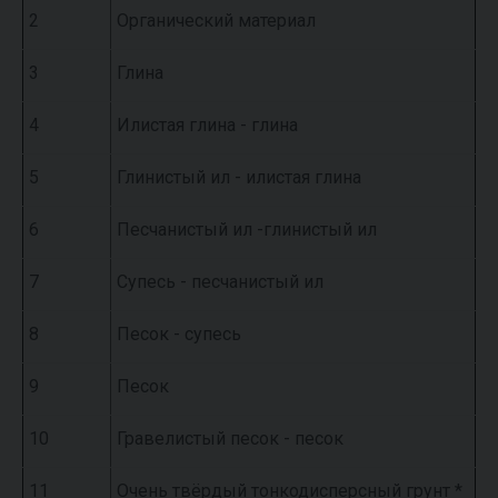
2
Органический материал
3
Глина
4
Илистая глина - глина
5
Глинистый ил - илистая глина
6
Песчанистый ил -глинистый ил
7
Супесь - песчанистый ил
8
Песок - супесь
9
Песок
10
Гравелистый песок - песок
11
Очень твёрдый тонкодисперсный грунт *