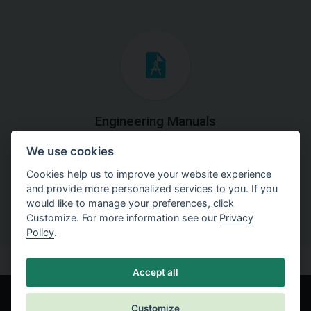
Engineering Manuals
We use cookies
Step by steps guides on how
to solve a specific tasks.
Cookies help us to improve your website experience
and provide more personalized services to you. If you
would like to manage your preferences, click
Customize. For more information see our
Privacy
Policy
.
Accept all
Customize