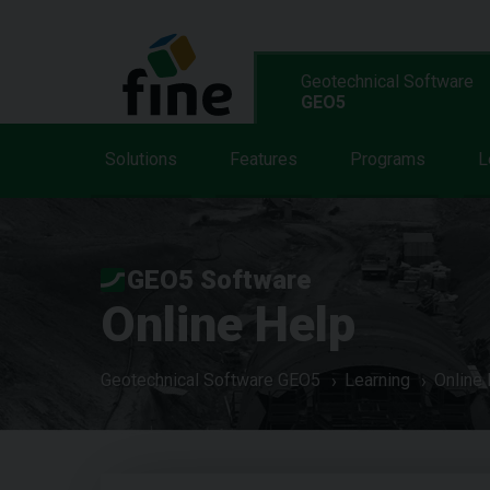
Geotechnical Software
GEO5
Solutions
Features
Programs
L
GEO5 Software
Online Help
Geotechnical Software GEO5
Learning
Online