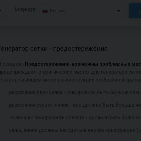
Language:
Russian
Генератор сетки - предостережения
В окошке «
Предостережения-возможны проблемные мест
предупреждают о критических местах для генератора сетк
соответствующее место на конструкции отобразится красн
расстояния двух узлов - оно должно быть больше чем 
расстояния узла от линии - оно должно быть больше че
величины поверхности области - должна быть больше
узлы, линии должны находиться внутри конструкции (г