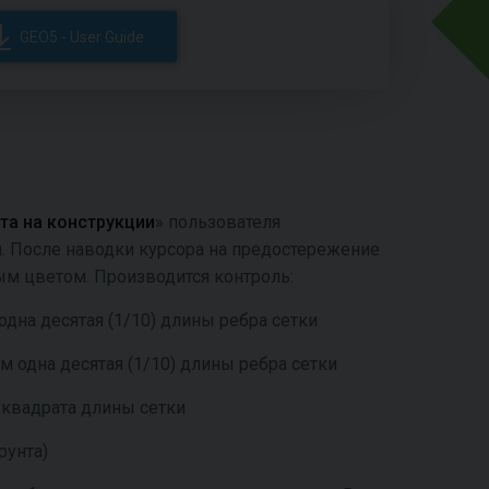
GEO5 - User Guide
а на конструкции
» пользователя
и. После наводки курсора на предостережение
ым цветом. Производится контроль:
одна десятая (1/10) длины ребра сетки
м одна десятая (1/10) длины ребра сетки
 квадрата длины сетки
рунта)