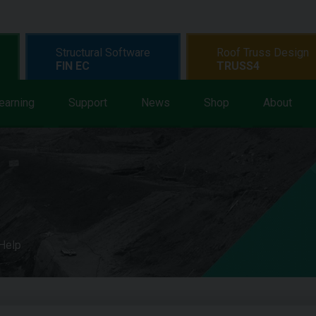
Structural Software
Roof Truss Design
FIN EC
TRUSS4
earning
Support
News
Shop
About
 Help