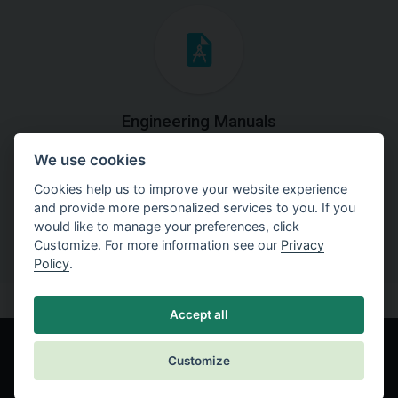
Engineering Manuals
We use cookies
Step by steps guides on how
to solve a specific tasks.
Cookies help us to improve your website experience
and provide more personalized services to you. If you
would like to manage your preferences, click
Customize. For more information see our
Privacy
Policy
.
Accept all
Customize
© Fine spol. s r.o.