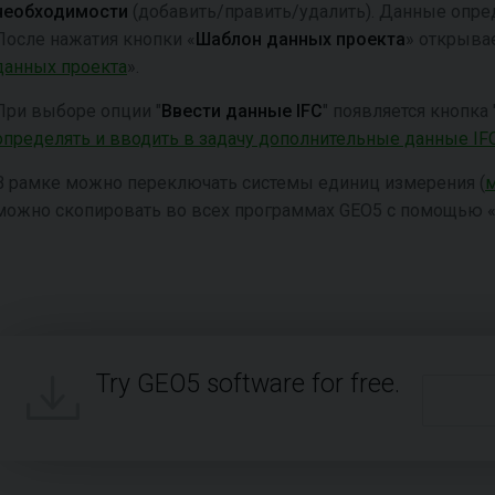
необходимости
(добавить/править/удалить). Данные опред
После нажатия кнопки «
Шаблон данных проекта
» открыва
данных проекта
».
При выборе опции "
Ввести данные IFC
" появляется кнопка 
определять и вводить в задачу дополнительные данные IF
В рамке можно переключать системы единиц измерения (
можно скопировать во всех программах GEO5 с помощью 
Try GEO5 software for free.