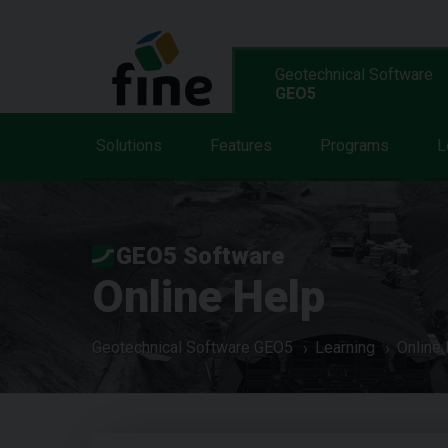
Geotechnical Software
GEO5
Solutions
Features
Programs
L
GEO5 Software
Online Help
Geotechnical Software GEO5
Learning
Online