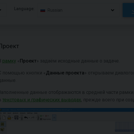
Language:
Russian
Проект
В
рамку
«
Проект
» задаём исходные данные о задаче.
С помощью кнопки «
Данные проекта
» открываем диалого
данные.
Заполненные данные отображаются в средней части рамки
в
текстовых и графических выводах
, прежде всего при со