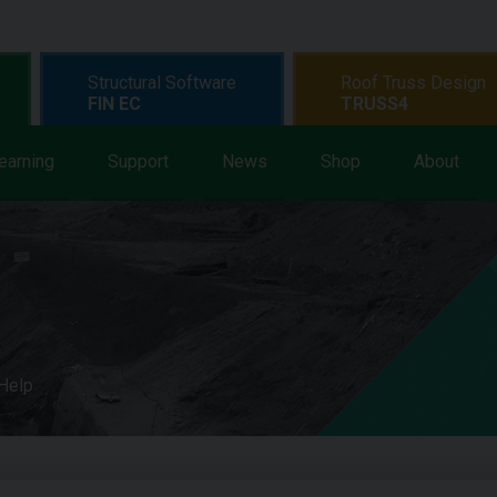
Structural Software
Roof Truss Design
FIN EC
TRUSS4
earning
Support
News
Shop
About
 Help