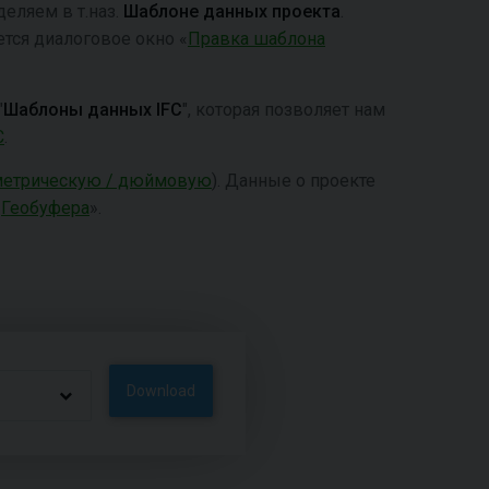
еляем в т.наз.
Шаблоне данных проекта
.
ется диалоговое окно «
Правка шаблона
"
Шаблоны данных IFC
", которая позволяет нам
C
.
метрическую / дюймовую
). Данные o проекте
«
Геобуфера
».
Download