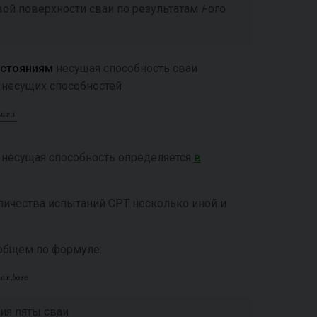
вой поверхности сваи по результатам
i
-ого
остояниям
несущая способность сваи
несущих способностей
, несущая способность определяется
в
личества испытаний СРТ несколько иной и
общем по формуле:
ия пяты сваи