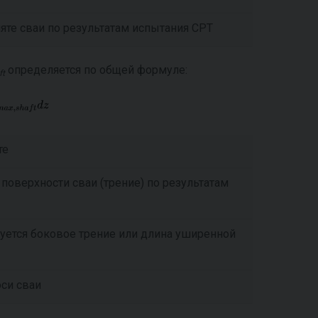
яте сваи по результатам испытания СРТ
определяется по общей формуле:
ft
те
поверхности сваи (трение) по результатам
руется боковое трение или длина уширенной
оси сваи