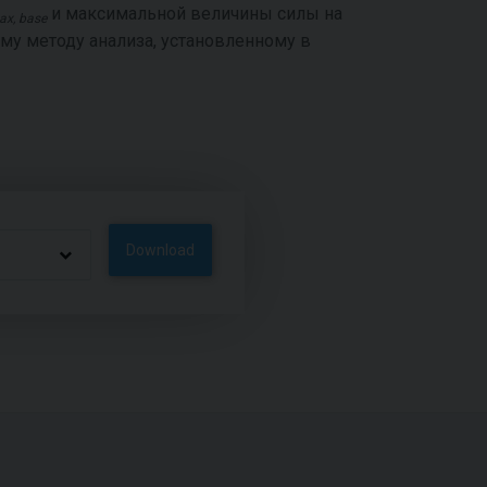
и максимальной величины силы на
ax, base
у методу анализа, установленному в
Download