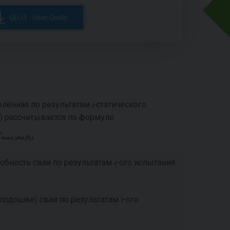
GEO5 - User Guide
елённая по результатам
i-
статического
) рассчитывается по формуле:
обность сваи по результатам
i
-ого испытания
(подошве) сваи по результатам
i
-ого