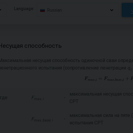
Language:
Russian
Несущая способность
Максимальная несущая способность одиночной сваи опред
пенетрационного испытания (сопротивление пенетрации
q
c
максимальная несущая спос
где:
F
-
max, i
СРТ
максимальная сила на пяте 
F
-
max, base, i
испытания СРТ