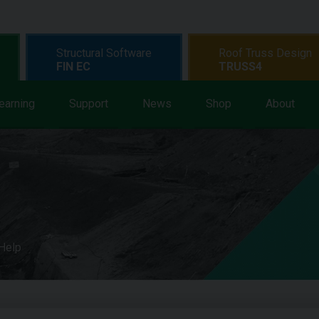
Structural Software
Roof Truss Design
FIN EC
TRUSS4
earning
Support
News
Shop
About
 Help