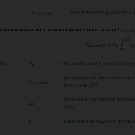
p
-
максимальное давление в п
max, base
Максимальная сила на боковой поверхности сваи
F
max, sha
где:
O
-
периметр сваи в несущем грун
p
максимальная сила на боковой 
p
-
max, shaft
испытания СРТ
длина сваи, на которой активи
ΔL
-
пяты
z
-
вертикальная ордината вдоль 