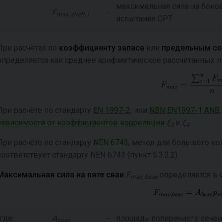
максимальная сила на боко
F
-
max, shaft, i
испытания СРТ
При расчётах по
коэффициенту запаса
или
предельным
с
определяется как среднее арифметическое рассчитанных
n
При расчёте по стандарту
EN 1997-2
, или
NBN EN1997-1 ANB
зависимости от коэффициентов корреляции
ξ
и
ξ
.
3
4
При расчёте по стандарту
NEN 6743
, метод для большего ко
соответствует стандарту NEN 6743 (пункт 5.3.2.2).
Максимальная сила на пяте сваи
F
определяется в 
max, base
где:
A
-
площадь поперечного сечен
base