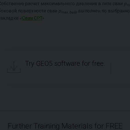
Собственно расчет максимального давления в пяте сваи
p
m
боковой поверхности сваи
p
выполнен по выбранном
max, base
закладке «
Сваи CPT
».
Try GEO5 software for free.
Further Training Materials for FREE