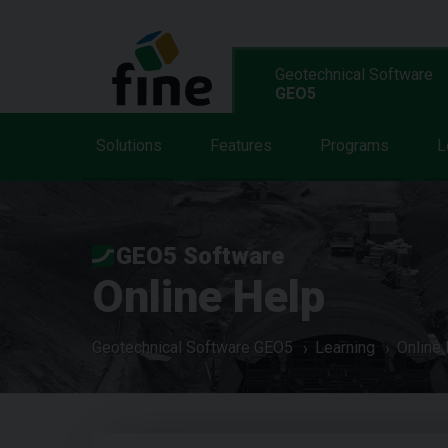
Geotechnical Software
GEO5
Solutions
Features
Programs
L
GEO5 Software
Online Help
Geotechnical Software GEO5
Learning
Online