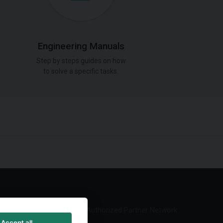
Engineering Manuals
Step by steps guides on how
to solve a specific tasks.
Authorized Partner Network
Accept all