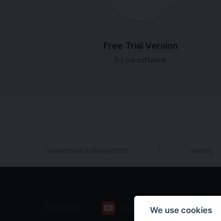
Free Trial Version
Try our software.
Geotechnical Software GEO5
Learning
Follow Us:
Youtube
Facebook
We use cookies