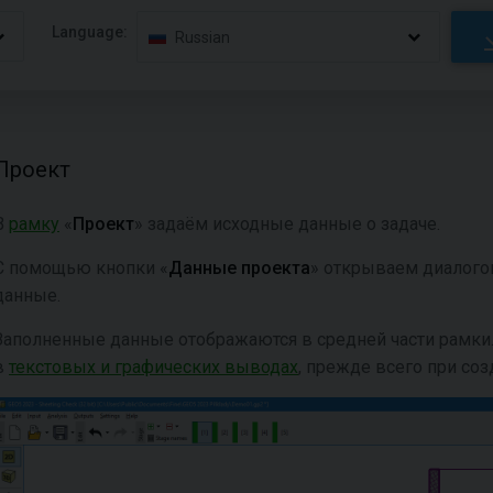
Language:
Russian
Проект
В
рамку
«
Проект
» задаём исходные данные о задаче.
С помощью кнопки «
Данные проекта
» открываем диалого
данные.
Заполненные данные отображаются в средней части рамки
в
текстовых и графических выводах
, прежде всего при со