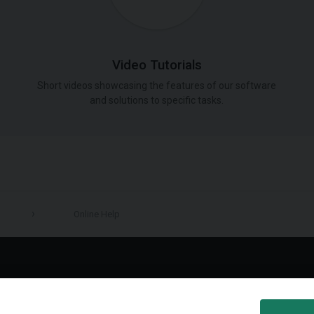
Video Tutorials
Short videos showcasing the features of our software
and solutions to specific tasks.
Online Help
LinkedIn