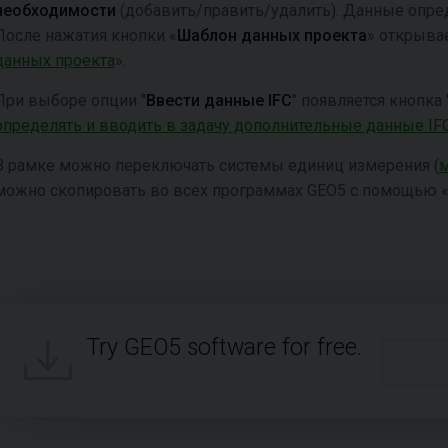
необходимости
(добавить/править/удалить). Данные опред
После нажатия кнопки «
Шаблон данных проекта
» открыва
данных проекта
».
При выборе опции "
Ввести данные IFC
" появляется кнопка 
определять и вводить в задачу дополнительные данные IF
В рамке можно переключать системы единиц измерения (
можно скопировать во всех программах GEO5 с помощью 
Try GEO5 software for free.