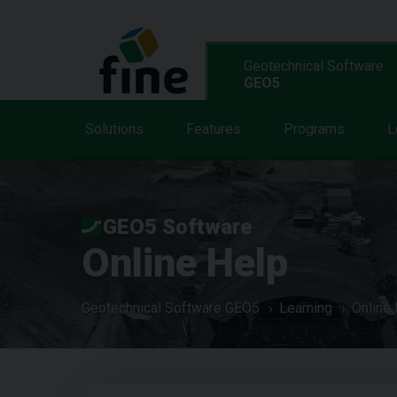
Geotechnical Software
GEO5
Solutions
Features
Programs
L
GEO5 Software
Online Help
Geotechnical Software GEO5
Learning
Online