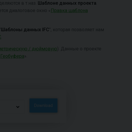
еляются в т.наз.
Шаблоне данных проекта
.
ется диалоговое окно «
Правка шаблона
"
Шаблоны данных IFC
", которая позволяет нам
C
.
метрическую / дюймовую
). Данные o проекте
«
Геобуфера
».
Download