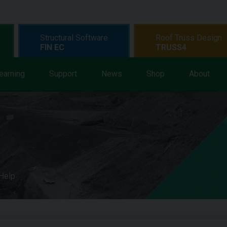
Structural Software
Roof Truss Design
FIN EC
TRUSS4
earning
Support
News
Shop
About
 Help