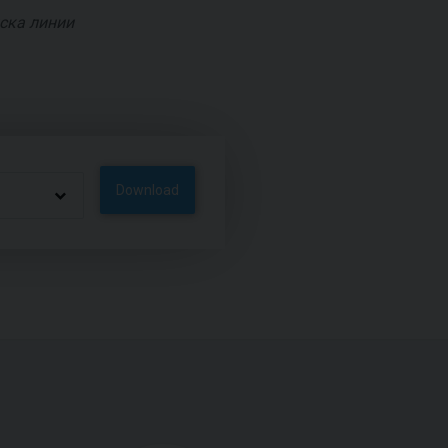
ска линии
Download