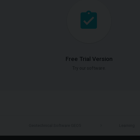
Free Trial Version
Try our software.
Geotechnical Software GEO5
Learning