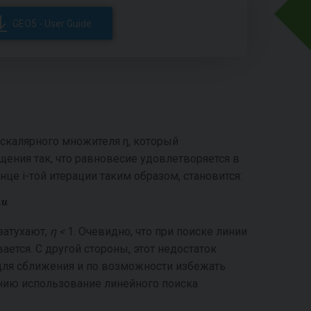
GEO5 - User Guide
 скалярного множителя η, который
ения так, что равновесие удовлетворяется в
це i-той итерации таким образом, становится:
 затухают,
η <
1. Очевидно, что при поиске линии
ается. С другой стороны, этот недостаток
ля сближения и по возможности избежать
нию использование линейного поиска