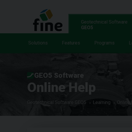
Geotechnical Software
GEO5
Solutions
Features
Programs
L
GEO5 Software
Online Help
Geotechnical Software GEO5
Learning
Online