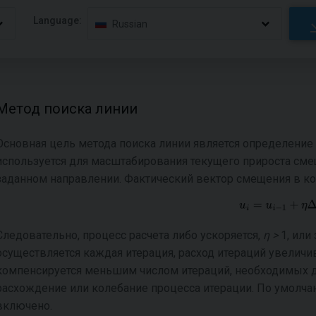
Language:
Russian
Метод поиска линии
Основная цель метода поиска линии является определение
используется для масштабирования текущего прироста смещ
заданном направлении. Фактический вектор смещения в кон
Следовательно, процесс расчета либо ускоряется,
η >
1, или
осуществляется каждая итерация, расход итераций увеличив
компенсируется меньшим числом итераций, необходимых д
расхождение или колебание процесса итерации. По умолча
включено.