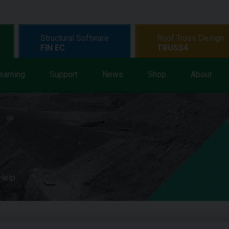
Structural Software
Roof Truss Design
FIN EC
TRUSS4
earning
Support
News
Shop
About
 Help